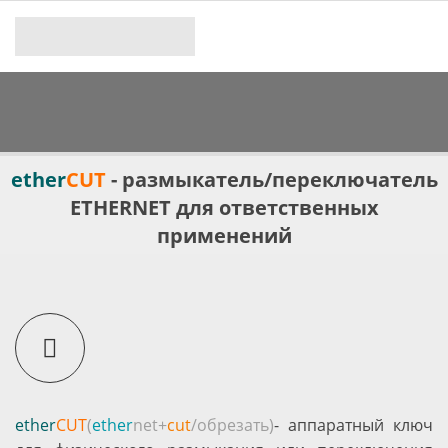
ether
CUT
- размыкатель/переключатель
ETHERNET для ответственных
применений
ether
CUT
(
ether
net+
cut
/обрезать)
- аппаратный ключ