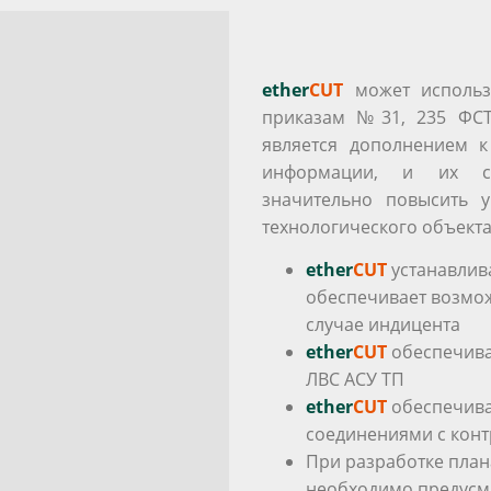
ether
CUT
может использ
приказам №31, 235 ФСТ
является дополнением 
информации, и их со
значительно повысить 
технологического объекта
ether
CUT
устанавлив
обеспечивает возмож
случае индицента
ether
CUT
обеспечива
ЛВС АСУ ТП
ether
CUT
обеспечива
соединениями с конт
При разработке план
необходимо предусм