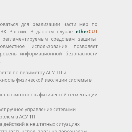
оваться для реализации части мер по
ЭК России. В данном случае
ether
CUT
к регламентируемым средствам защиты
вместное использование позволяет
уровень информационной безопасности
.
ается по периметру АСУ ТП и
ность физической изоляции системы в
ет возможность физической сегментации
ет ручное управление сетевыми
ролем в АСУ ТП
а действий в нештатных ситуациях
атривать использование персоналом