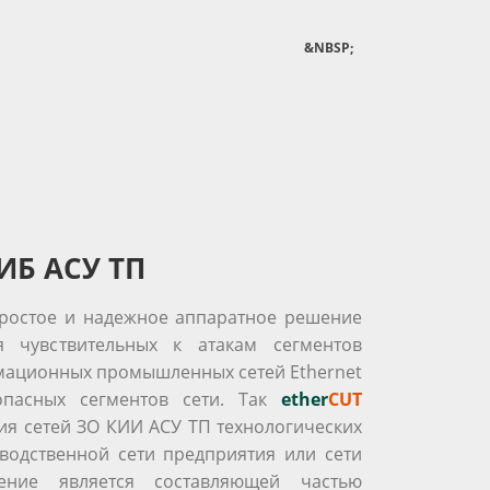
&NBSP;
ИБ АСУ ТП
ростое и надежное аппаратное решение
я чувствительных к атакам сегментов
мационных промышленных сетей Ethernet
опасных сегментов сети. Так
ether
CUT
ния сетей ЗО КИИ АСУ ТП технологических
водственной сети предприятия или сети
ение является составляющей частью